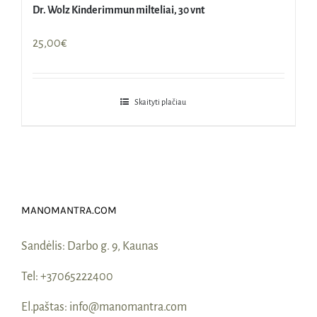
Dr. Wolz Kinderimmun milteliai, 30 vnt
25,00
€
Skaityti plačiau
MANOMANTRA.COM
Sandėlis:
Darbo g. 9, Kaunas
Tel:
+37065222400
El.paštas:
info@manomantra.com