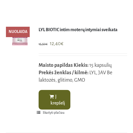
Naudinga žinoti
Kontaktai
LYL BIOTIC intim moterų intymiai sveikata
NUOLAIDA
Original
Current
12,40
€
15,50
€
price
price
was:
is:
Maisto papildas
Kiekis:
15 kapsulių
15,50€.
12,40€.
Prekės ženklas / kilmė:
LYL, JAV Be
laktozės, glitimo, GMO
Į
krepšelį
Skaityti plačiau