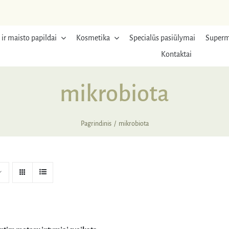
 ir maisto papildai
Kosmetika
Specialūs pasiūlymai
Superm
Kontaktai
mikrobiota
Pagrindinis
mikrobiota