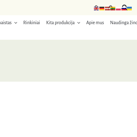
aistas
Rinkiniai
Kita produkcija
Apie mus
Naudinga žino