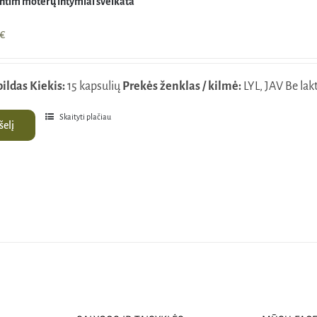
intim moterų intymiai sveikata
nal
Current
€
price
is:
pildas
Kiekis:
15 kapsulių
Prekės ženklas / kilmė:
LYL, JAV Be lak
€.
12,40€.
Skaityti plačiau
šelį