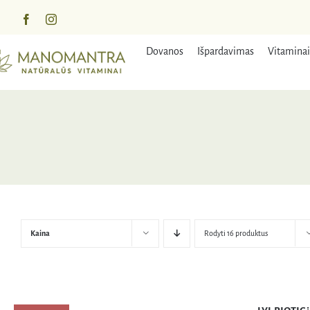
Praleisti
turinį
Dovanos
Išpardavimas
Vitaminai
Kaina
Rodyti 16 produktus