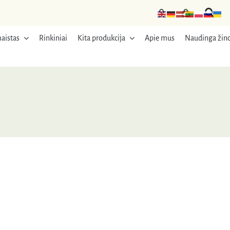
aistas
Rinkiniai
Kita produkcija
Apie mus
Naudinga žino