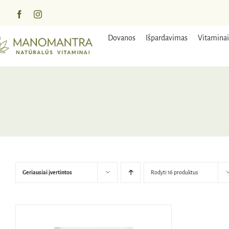
Praleisti
turinį
Dovanos
Išpardavimas
Vitaminai
Geriausiai įvertintos
Rodyti 16 produktus