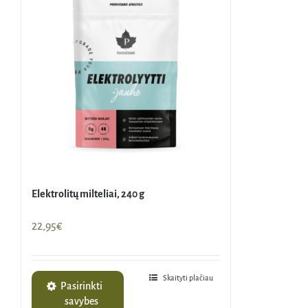
Elektrolitų milteliai, 240 g
22,95
€
Skaityti plačiau
Pasirinkti
savybes