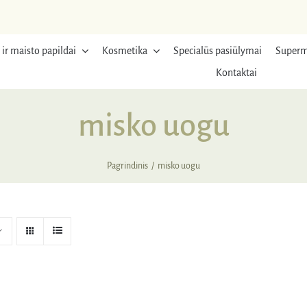
 ir maisto papildai
Kosmetika
Specialūs pasiūlymai
Superm
Kontaktai
misko uogu
Pagrindinis
misko uogu