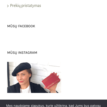
Prekių pristatymas
MŪSŲ FACEBOOK
MŪSŲ INSTAGRAM
Mes naudojame slapukus, kurie užtikrina, kad Jums bus patogu