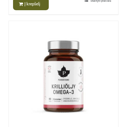
Skaityti plačiau
Į krepšelį