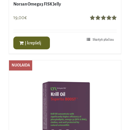
Norsan Omega3 FISK Jelly
19,00
€
Įvertinimas:
5.00
iš 5
Skaityti plačiau
Į krepšelį
NUOLAIDA