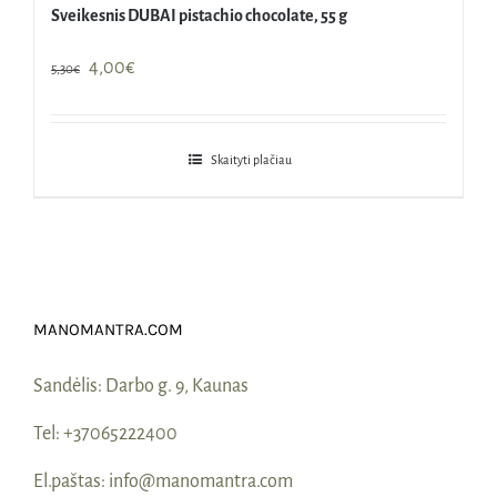
Sveikesnis DUBAI pistachio chocolate, 55 g
Original
Current
4,00
€
5,30
€
price
price
was:
is:
5,30€.
4,00€.
Skaityti plačiau
MANOMANTRA.COM
Sandėlis:
Darbo g. 9, Kaunas
Tel:
+37065222400
El.paštas:
info@manomantra.com