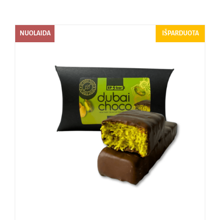
Naudinga žinoti
NUOLAIDA
IŠPARDUOTA
Kontaktai