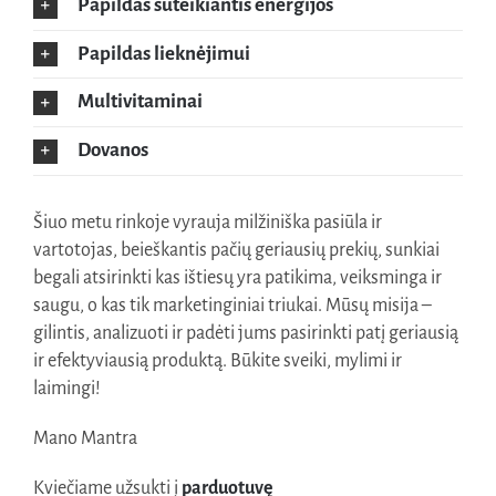
Papildas suteikiantis energijos
Papildas lieknėjimui
Multivitaminai
Dovanos
Šiuo metu rinkoje vyrauja milžiniška pasiūla ir
vartotojas, beieškantis pačių geriausių prekių, sunkiai
begali atsirinkti kas ištiesų yra patikima, veiksminga ir
saugu, o kas tik marketinginiai triukai. Mūsų misija –
gilintis, analizuoti ir padėti jums pasirinkti patį geriausią
ir efektyviausią produktą. Būkite sveiki, mylimi ir
laimingi!
Mano Mantra
Kviečiame užsukti į
parduotuvę