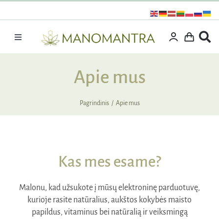
Praleisti
turinį
Toggle
Navigation
Dovanos
Apie mus
Išpardavimas
Vitaminai ir maisto papildai
Pagrindinis
Apie mus
Kosmetika
Specialūs pasiūlymai
Supermaistas
Kas mes esame?
Rinkiniai
Malonu, kad užsukote į mūsų elektroninę parduotuvę,
Kita produkcija
kurioje rasite natūralius, aukštos kokybės maisto
papildus, vitaminus bei natūralią ir veiksmingą
Apie mus