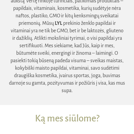
aukštą vertę rinkoje turinčiais, patikimais produktais –
papildais, vitaminais, kosmetika, kurių sudėtyje nėra
naftos, plastiko, GMO ir kitų kenksmingų sveikatai
priemonių. Mūsų
LYL
prekinio ženklo papildai ir
vitaminai yra ne tik be GMO, bet ir be laktozės, gliuteno
ir dažiklių. Atlikti moksliniai tyrimai, o visi papildai yra
sertifikuoti. Mes siekiame, kad Jūs, kaip ir mes,
būtumėte sveiki, energingi ir žinoma – laimingi. O
pasiekti tokią būseną padeda visuma – sveikas maistas,
kokybiški maisto papildai, vitaminai, savo sudėtimi
draugiška kosmetika, įvairus sportas, joga, buvimas
darnoje su gamta, pozityvumas ir požiūris į visa, kas mus
supa.
Ką mes siūlome?