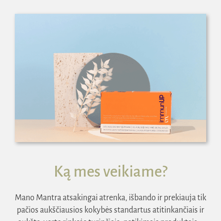
Ką mes veikiame?
Mano Mantra atsakingai atrenka, išbando ir prekiauja tik
pačios aukščiausios kokybės standartus atitinkančiais ir