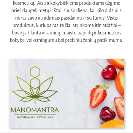
kosmetiką. Aistra kokybiškiems produktams užgimė
prieš daugelį metų ir štai išaušo diena, kai kilo didžiulis
Naudinga žinoti
noras savo atradimais pasidalinti ir su Jumis! Visus
Kontaktai
produktus, kuriuos rasite čia, atrinkome itin atidžiai –
buvo įsitikinta vitaminų, maisto papildų ir kosmetikos
kokybe, veiksmingumu bei prekinių ženklų patikimumu.