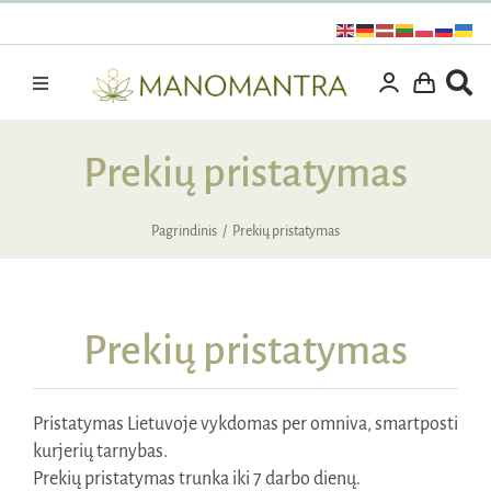
Praleisti
turinį
Toggle
Navigation
Dovanos
Prekių pristatymas
Išpardavimas
Vitaminai ir maisto papildai
Pagrindinis
Prekių pristatymas
Kosmetika
Specialūs pasiūlymai
Prekių pristatymas
Supermaistas
Rinkiniai
Pristatymas Lietuvoje vykdomas per omniva, smartposti
Kita produkcija
kurjerių tarnybas.
Prekių pristatymas trunka iki 7 darbo dienų.
Apie mus