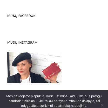
MŪSŲ FACEBOOK
MŪSŲ INSTAGRAM
Mes naudojame slapukus, kurie užtikrina, kad Jums bus patogu
naudotis tinklalapiu. Jei toliau naršysite mūsų tinklalapyje, tai
0
tolygu Jūsų sutikimui su slapukų naudojimu.
2023 m. @ Visos teises saugomos Manomantra.com |
E-sprendimai