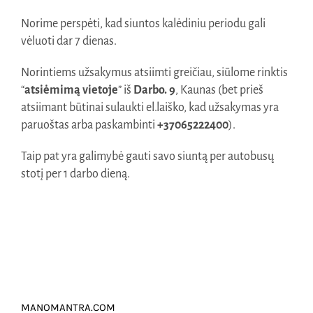
Norime perspėti, kad siuntos kalėdiniu periodu gali
Naudinga žinoti
vėluoti dar 7 dienas.
Kontaktai
Norintiems užsakymus atsiimti greičiau, siūlome rinktis
“
atsiėmimą vietoje
” iš
Darbo. 9
, Kaunas (bet prieš
atsiimant būtinai sulaukti el.laiško, kad užsakymas yra
paruoštas arba paskambinti
+37065222400
).
Taip pat yra galimybė gauti savo siuntą per autobusų
stotį per 1 darbo dieną.
MANOMANTRA.COM