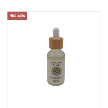
Naudinga žinoti
NUOLAIDA
Kontaktai