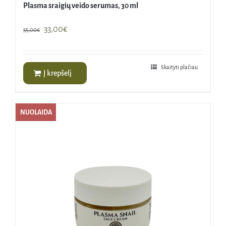
Plasma sraigių veido serumas, 30 ml
Original
Current
33,00
€
55,00
€
price
price
was:
is:
55,00€.
33,00€.
Skaityti plačiau
Į krepšelį
NUOLAIDA