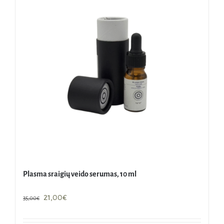
Plasma sraigių veido serumas, 10 ml
Original
Current
21,00
€
35,00
€
price
price
was:
is: