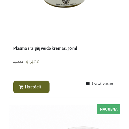
Plasma sraigių veido kremas, 50 ml
Original
Current
41,40
€
69,00
€
price
price
was:
is:
69,00€.
41,40€.
Skaityti plačiau
Į krepšelį
NAUJIENA