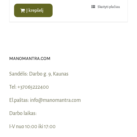
35,00€.
21,00€.
Skaityti plačiau
Į krepšelį
MANOMANTRA.COM
Sandėlis:
Darbo g. 9, Kaunas
Tel:
+37065222400
El.paštas:
info@manomantra.com
Darbo laikas:
I-V nuo 10:00 iki 17:00