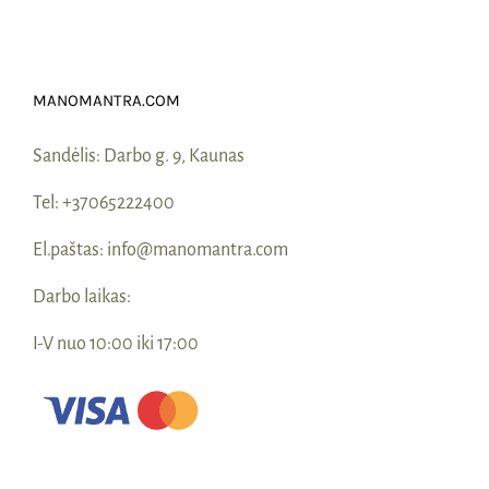
Naudinga žinoti
Kontaktai
MANOMANTRA.COM
Sandėlis:
Darbo g. 9, Kaunas
Tel:
+37065222400
El.paštas:
info@manomantra.com
Darbo laikas:
I-V nuo 10:00 iki 17:00