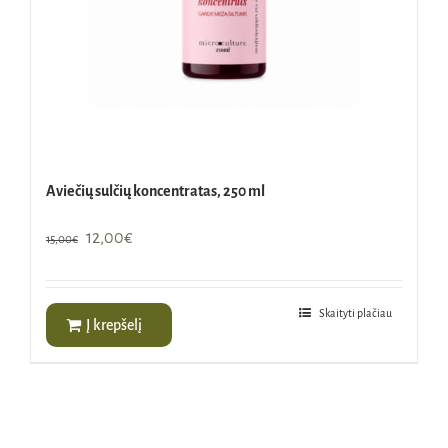
Aviečių sulčių koncentratas, 250 ml
Original
Current
12,00
€
15,00
€
price
price
was:
is:
15,00€.
12,00€.
Skaityti plačiau
Į krepšelį