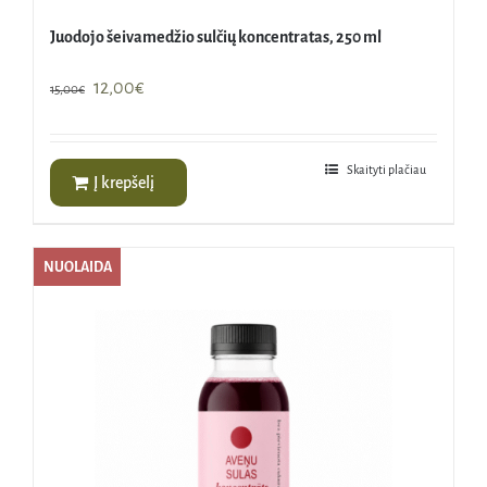
Juodojo šeivamedžio sulčių koncentratas, 250 ml
Original
Current
12,00
€
15,00
€
price
price
was:
is:
15,00€.
12,00€.
Skaityti plačiau
Į krepšelį
NUOLAIDA