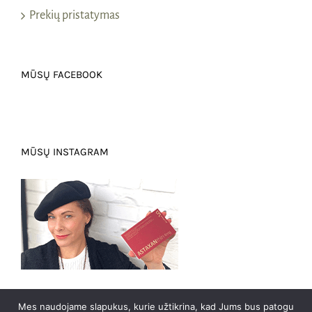
Prekių pristatymas
MŪSŲ FACEBOOK
MŪSŲ INSTAGRAM
Mes naudojame slapukus, kurie užtikrina, kad Jums bus patogu