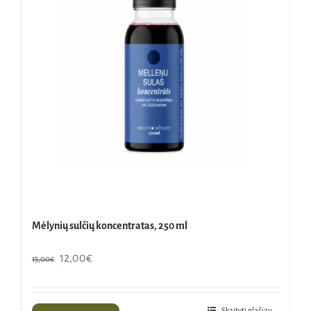
Mėlynių sulčių koncentratas, 250 ml
Original
Current
12,00
€
15,00
€
price
price
was:
is:
15,00€.
12,00€.
Skaityti plačiau