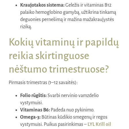
Kraujotakos sistema:
Geležis ir vitaminas B12
palaiko hemoglobino gamybą, užtikrina tinkamą
deguonies pernešimą ir mažina mažakraujystės
riziką.
Kokių vitaminų ir papildų
reikia skirtinguose
nėštumo trimestruose?
Pirmasis trimestras (1–12 savaitės):
Folio rūgštis:
Svarbi nervinio vamzdelio
vystymuisi.
Vitaminas B6:
Padeda nuo pykinimo.
Omega-3:
Būtinas kūdikio smegenų ir regos
vystymuisi. Puikus pasirinkimas –
LYL Krill oil