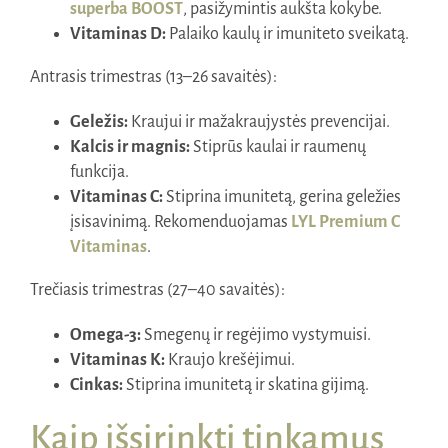
superba BOOST
, pasižymintis aukšta kokybe.
Vitaminas D:
Palaiko kaulų ir imuniteto sveikatą.
Antrasis trimestras (13–26 savaitės):
Geležis:
Kraujui ir mažakraujystės prevencijai.
Kalcis ir magnis:
Stiprūs kaulai ir raumenų
funkcija.
Vitaminas C:
Stiprina imunitetą, gerina geležies
įsisavinimą. Rekomenduojamas
LYL Premium C
Vitaminas
.
Trečiasis trimestras (27–40 savaitės):
Omega-3:
Smegenų ir regėjimo vystymuisi.
Vitaminas K:
Kraujo krešėjimui.
Cinkas:
Stiprina imunitetą ir skatina gijimą.
Kaip išsirinkti tinkamus