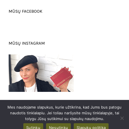
MŪSŲ FACEBOOK
MŪSŲ INSTAGRAM
Mes naudojame slapukus, kurie užtikrina, kad Jums bus patogu
naudotis tinklalapiu. Jei toliau naršysite mūsų tinklalapyje, tai
0
tolygu Jūsų sutikimui su slapukų naudojimu.
2023 m. @ Visos teises saugomos Manomantra.com |
E-sprendimai
Studija RESTART
Sutinku
Nesutinku
Slapukų politika