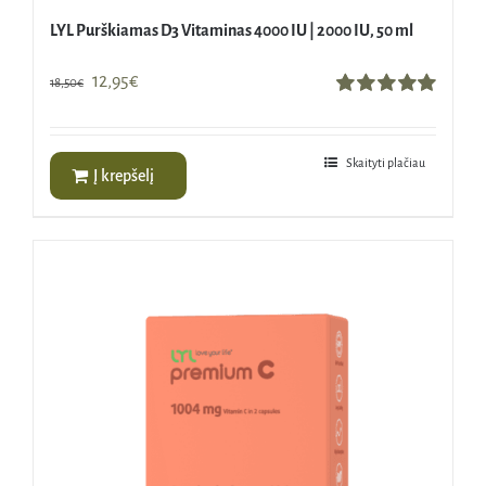
LYL Purškiamas D3 Vitaminas 4000 IU | 2000 IU, 50 ml
Original
Current
12,95
€
18,50
€
price
price
Įvertinimas:
5.00
iš 5
was:
is:
18,50€.
12,95€.
Skaityti plačiau
Į krepšelį