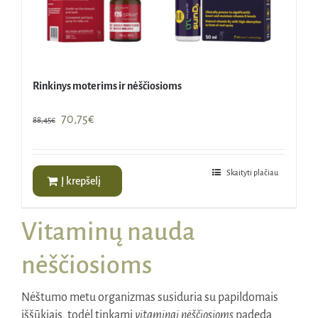
Rinkinys moterims ir nėščiosioms
Original
Current
70,75
€
88,45
€
price
price
was:
is:
88,45€.
70,75€.
Skaityti plačiau
Į krepšelį
Vitaminų nauda
nėščiosioms
Nėštumo metu organizmas susiduria su papildomais
iššūkiais, todėl tinkami
vitaminai nėščiosioms
padeda