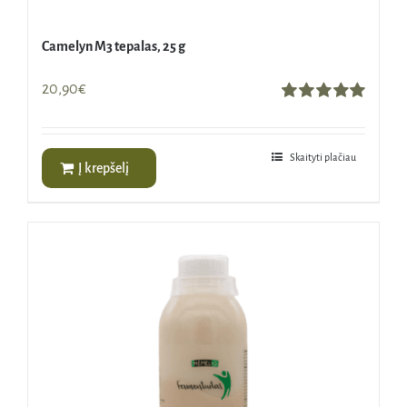
Camelyn M3 tepalas, 25 g
20,90
€
Įvertinimas:
5.00
iš 5
Skaityti plačiau
Į krepšelį