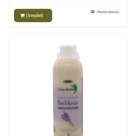
Skaityti plačiau
Į krepšelį