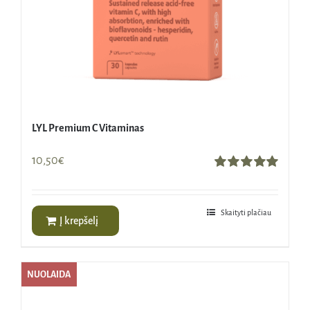
LYL Premium C Vitaminas
10,50
€
Įvertinimas:
5.00
iš 5
Skaityti plačiau
Į krepšelį
NUOLAIDA