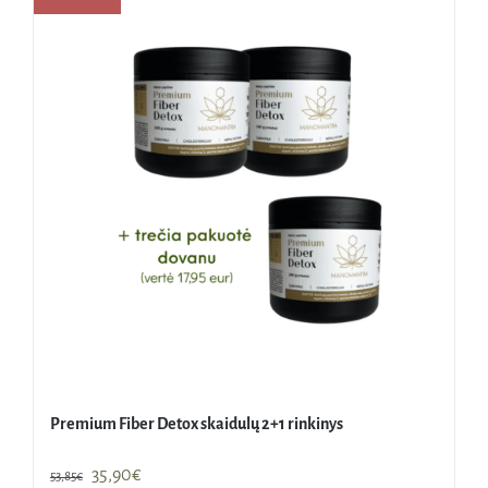
Premium Fiber Detox skaidulų 2+1 rinkinys
Original
Current
35,90
€
53,85
€