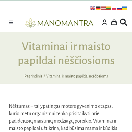
Praleisti
turinį
Toggle
Navigation
Dovanos
Vitaminai ir maisto
Išpardavimas
papildai nėščiosioms
Vitaminai ir maisto papildai
Kosmetika
Pagrindinis
Vitaminai ir maisto papildai nėščiosioms
Specialūs pasiūlymai
Supermaistas
Nėštumas – tai ypatingas moters gyvenimo etapas,
Rinkiniai
kurio metu organizmui tenka prisitaikyti prie
Kita produkcija
padidėjusių maistinių medžiagų poreikio. Vitaminai ir
maisto papildai užtikrina, kad būsima mama ir kūdikis
Apie mus