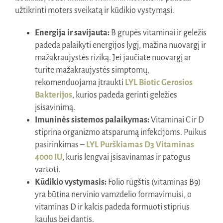
užtikrinti moters sveikatą ir kūdikio vystymąsi.
Energija ir savijauta:
B grupės vitaminai ir geležis
padeda palaikyti energijos lygį, mažina nuovargį ir
mažakraujystės riziką. Jei jaučiate nuovargį ar
turite mažakraujystės simptomų,
rekomenduojama įtraukti
LYL Biotic Gerosios
Bakterijos
, kurios padeda gerinti geležies
įsisavinimą.
Imuninės sistemos palaikymas:
Vitaminai C ir D
stiprina organizmo atsparumą infekcijoms. Puikus
pasirinkimas –
LYL Purškiamas D3 Vitaminas
4000 IU
, kuris lengvai įsisavinamas ir patogus
vartoti.
Kūdikio vystymasis:
Folio rūgštis (vitaminas B9)
yra būtina nervinio vamzdelio formavimuisi, o
vitaminas D ir kalcis padeda formuoti stiprius
kaulus bei dantis.