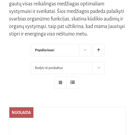
gautų visas reikalingas medžiagas optimaliam
Naudinga žinoti
vystymuisi ir sveikatai. Šios medžiagos padeda palaikyti
svarbias organizmo funkcijas, skatina kūdikio audinių ir
Kontaktai
organų vystymąsi, taip pat užtikrina, kad mama jaustųsi
stipri ir energinga viso nėštumo metu.
Populiariausi
Rodyti 16 produktus
NUOLAIDA