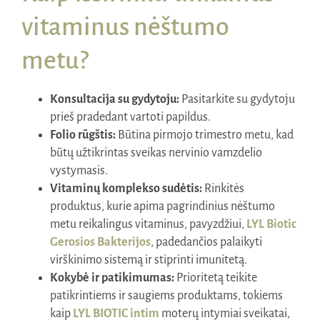
vitaminus nėštumo
metu?
Konsultacija su gydytoju:
Pasitarkite su gydytoju
prieš pradedant vartoti papildus.
Folio rūgštis:
Būtina pirmojo trimestro metu, kad
būtų užtikrintas sveikas nervinio vamzdelio
vystymasis.
Vitaminų komplekso sudėtis:
Rinkitės
produktus, kurie apima pagrindinius nėštumo
metu reikalingus vitaminus, pavyzdžiui,
LYL Biotic
Gerosios Bakterijos
, padedančios palaikyti
virškinimo sistemą ir stiprinti imunitetą.
Kokybė ir patikimumas:
Prioritetą teikite
patikrintiems ir saugiems produktams, tokiems
kaip
LYL BIOTIC intim
moterų intymiai sveikatai,