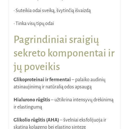
• Suteikia odai sveiką, švytinčią išvaizdą
• Tinka visų tipų odai
Pagrindiniai sraigių
sekreto komponentai ir
jų poveikis
Glikoproteinai ir fermentai
– palaiko audinių
atsinaujinimą ir natūralią odos apsaugą
Hialurono rūgštis
– užtikrina intensyvų drėkinimą
ir elastingumą
Glikolio rūgštis (AHA)
– švelniai eksfolijuoja ir
skatina kolageno bei elastino sintezę