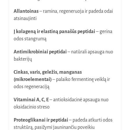
Allantoinas
– ramina, regeneruoja ir padeda odai
atsinaujinti
Į kolageną ir elastiną panašūs peptidai
– gerina
odos stangrumą
Antimikrobiniai peptidai
– natūrali apsauga nuo
bakterijų
Cinkas, varis, geležis, manganas
(mikroelementai)
– palaiko fermentinę veiklą ir
odos regeneraciją
Vitaminai A, C, E
– antioksidacinė apsauga nuo
oksidacinio streso
Proteoglikanai ir peptidai
– padeda atkurti odos
struktūrą, pasižymi jauninančiu poveikiu