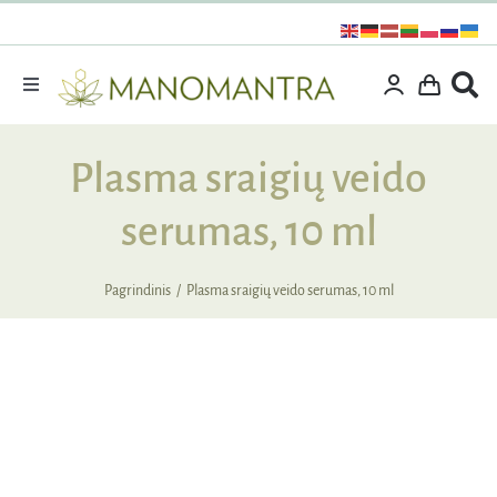
Praleisti
turinį
Toggle
Navigation
Dovanos
Plasma sraigių veido
Išpardavimas
serumas, 10 ml
Vitaminai ir maisto papildai
Kosmetika
Pagrindinis
Plasma sraigių veido serumas, 10 ml
Specialūs pasiūlymai
Supermaistas
Rinkiniai
NUOLAIDA
Kita produkcija
Apie mus