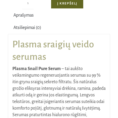
35,00€.
21,00€.
Į KREPŠELĮ
produkto
kiekis:
Aprašymas
Plasma
sraigių
Atsiliepimai (0)
veido
serumas,
Plasma sraigių veido
10
ml
serumas
Plasma Snail Pure Serum
– tai aukšto
veiksmingumo regeneruojantis serumas su 99 %
itin grynu sraigių sekreto filtratu. Šis natūralus
grožio eliksyras intensyviai drėkina, ramina, padeda
atkurti odą ir gerina jos elastingumą. Lengvos
tekstūros, greitai įsigeriantis serumas suteikia odai
komforto pojūtį, glotnumą ir natūralų švytėjimą.
Serumas praturtintas hialurono rūgštimi,