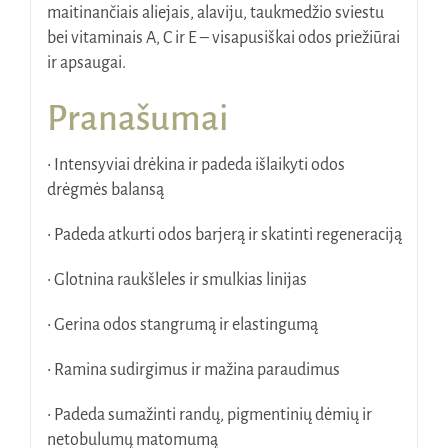
maitinančiais aliejais, alaviju, taukmedžio sviestu
bei vitaminais A, C ir E – visapusiškai odos priežiūrai
ir apsaugai.
Pranašumai
• Intensyviai drėkina ir padeda išlaikyti odos
drėgmės balansą
• Padeda atkurti odos barjerą ir skatinti regeneraciją
• Glotnina raukšleles ir smulkias linijas
• Gerina odos stangrumą ir elastingumą
• Ramina sudirgimus ir mažina paraudimus
• Padeda sumažinti randų, pigmentinių dėmių ir
netobulumų matomumą