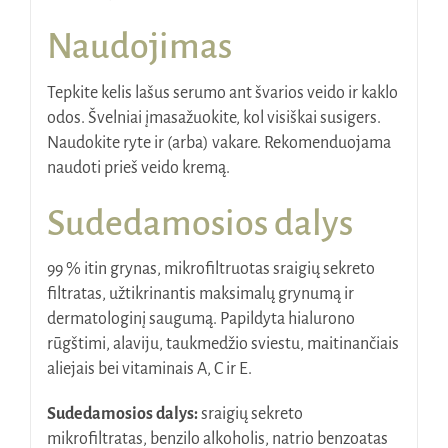
Naudojimas
Tepkite kelis lašus serumo ant švarios veido ir kaklo
odos. Švelniai įmasažuokite, kol visiškai susigers.
Naudokite ryte ir (arba) vakare. Rekomenduojama
naudoti prieš veido kremą.
Sudedamosios dalys
99 % itin grynas, mikrofiltruotas sraigių sekreto
filtratas, užtikrinantis maksimalų grynumą ir
dermatologinį saugumą. Papildyta hialurono
rūgštimi, alaviju, taukmedžio sviestu, maitinančiais
aliejais bei vitaminais A, C ir E.
Sudedamosios dalys:
sraigių sekreto
mikrofiltratas, benzilo alkoholis, natrio benzoatas