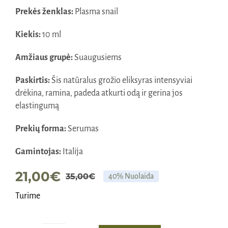
Prekės ženklas:
Plasma snail
Kiekis:
10 ml
Amžiaus grupė:
Suaugusiems
Paskirtis:
Šis natūralus grožio eliksyras intensyviai
drėkina, ramina, padeda atkurti odą ir gerina jos
elastingumą
Prekių forma:
Serumas
Gamintojas:
Italija
21,00
€
35,00
€
40% Nuolaida
Original
Current
Turime
price
price
was:
is: