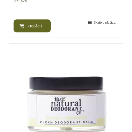
43,90
€
Skaityti plačiau
Į krepšelį