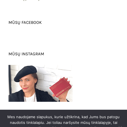
MŪSŲ FACEBOOK
MŪSŲ INSTAGRAM
Mes naudojame slapukus, kurie užtikrina, kad Jums bus patogu
naudotis tinklalapiu. Jei toliau naršysite mūsų tinklalapyje, tai
0