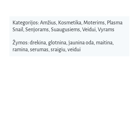
Kategorijos:
Amžius
,
Kosmetika
,
Moterims
,
Plasma
Snail
,
Senjorams
,
Suaugusiems
,
Veidui
,
Vyrams
Žymos:
drekina
,
glotnina
,
jaunina oda
,
maitina
,
ramina
,
serumas
,
sraigiu
,
veidui