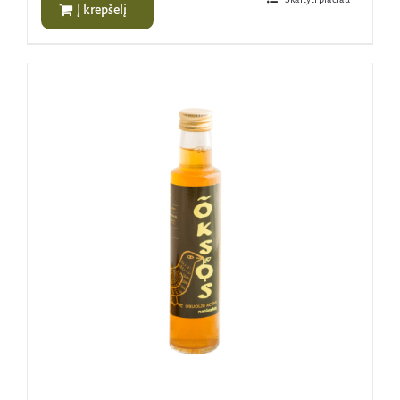
Į krepšelį