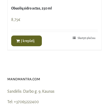
Obuolių sidro actas, 250 ml
8,75
€
Skaityti plačiau
Į krepšelį
MANOMANTRA.COM
Sandėlis:
Darbo g. 9, Kaunas
Tel:
+37065222400