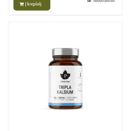
Skaityti plačiau
Į krepšelį