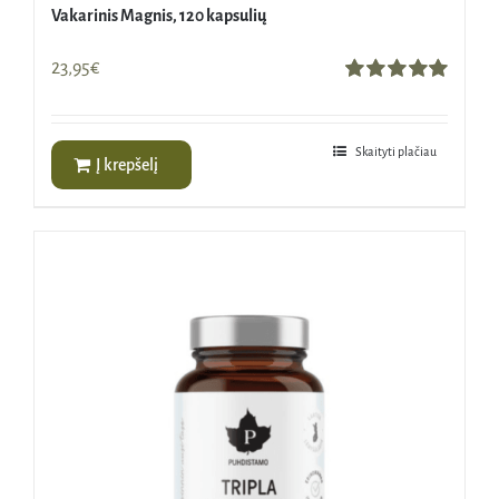
Vakarinis Magnis, 120 kapsulių
23,95
€
Įvertinimas:
5.00
iš 5
Skaityti plačiau
Į krepšelį