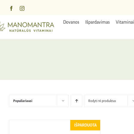
Praleisti
turinį
Dovanos
Išpardavimas
Vitaminai
Populiariausi
Rodyti 16 produktus
IŠPARDUOTA