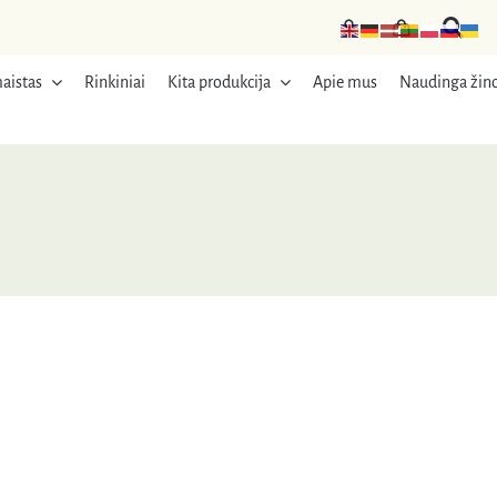
aistas
Rinkiniai
Kita produkcija
Apie mus
Naudinga žino