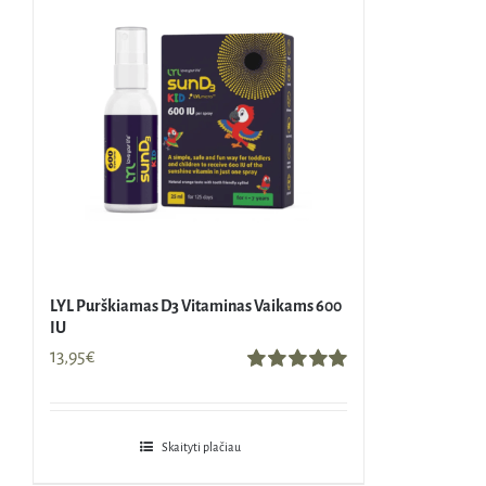
LYL Purškiamas D3 Vitaminas Vaikams 600
IU
13,95
€
Įvertinimas:
5.00
iš 5
Skaityti plačiau