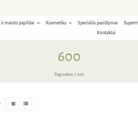
 ir maisto papildai
Kosmetika
Specialūs pasiūlymai
Superm
Kontaktai
600
Pagrindinis
600