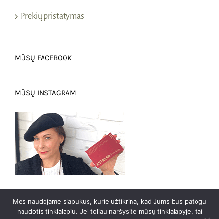
Prekių pristatymas
MŪSŲ FACEBOOK
MŪSŲ INSTAGRAM
Mes naudojame slapukus, kurie užtikrina, kad Jums bus patogu
naudotis tinklalapiu. Jei toliau naršysite mūsų tinklalapyje, tai
0