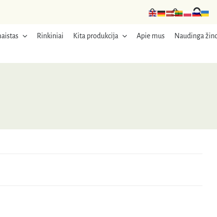
aistas
Rinkiniai
Kita produkcija
Apie mus
Naudinga žino