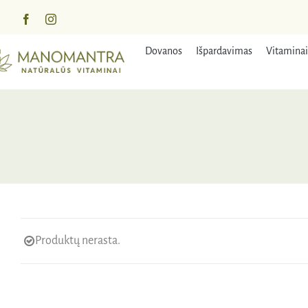
Praleisti
turinį
Dovanos
Išpardavimas
Vitaminai
Produktų nerasta.