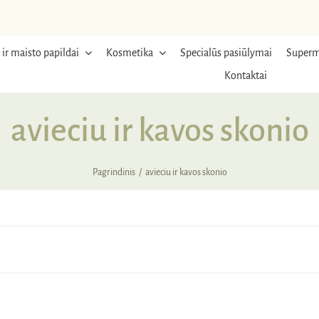
 ir maisto papildai
Kosmetika
Specialūs pasiūlymai
Superm
Kontaktai
avieciu ir kavos skonio
Pagrindinis
avieciu ir kavos skonio