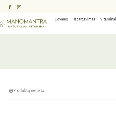
Praleisti
turinį
Dovanos
Išpardavimas
Vitaminai
Produktų nerasta.