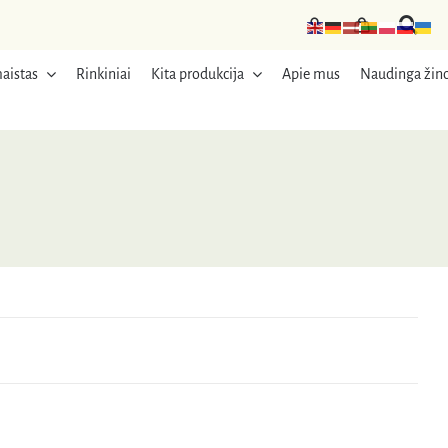
aistas
Rinkiniai
Kita produkcija
Apie mus
Naudinga žino