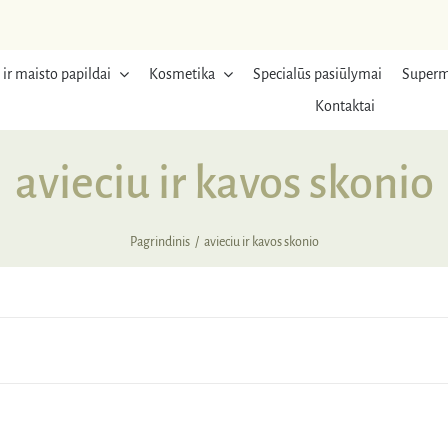
 ir maisto papildai
Kosmetika
Specialūs pasiūlymai
Superm
Kontaktai
avieciu ir kavos skonio
Pagrindinis
avieciu ir kavos skonio