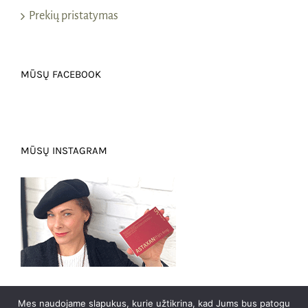
Prekių pristatymas
MŪSŲ FACEBOOK
MŪSŲ INSTAGRAM
Mes naudojame slapukus, kurie užtikrina, kad Jums bus patogu