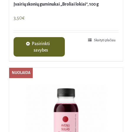
Įvairių skonių guminukai „Broliai lokiai“, 100 g
3,50
€
Skaityti plačiau
Pasirinkti
savybes
NUOLAIDA