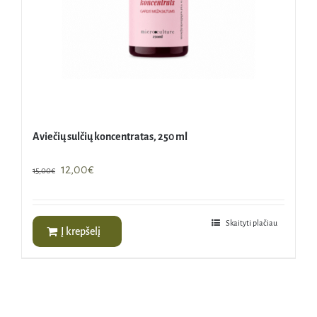
Aviečių sulčių koncentratas, 250 ml
Original
Current
12,00
€
15,00
€
price
price
was:
is:
15,00€.
12,00€.
Skaityti plačiau
Į krepšelį