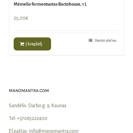
Mėmelio fermentuotas Bactohouse, 1 L
25,00
€
Skaityti plačiau
Į krepšelį
MANOMANTRA.COM
Sandėlis:
Darbo g. 9, Kaunas
Tel:
+37065222400
El.paštas:
info@manomantra.com