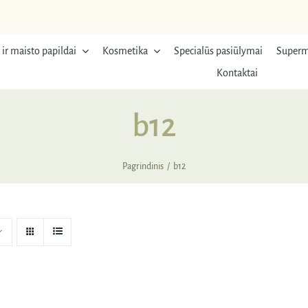
 ir maisto papildai
Kosmetika
Specialūs pasiūlymai
Superm
Kontaktai
b12
Pagrindinis
b12