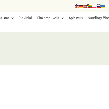
aistas
Rinkiniai
Kita produkcija
Apie mus
Naudinga žino