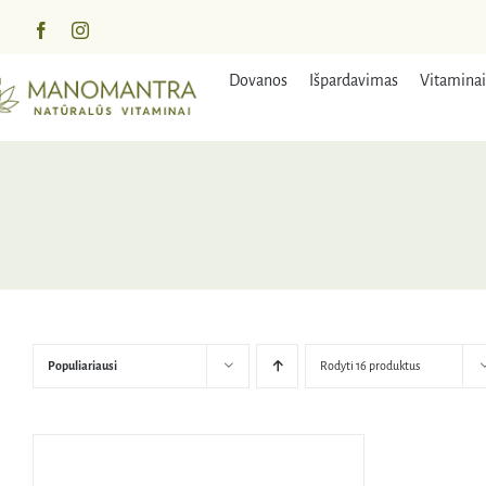
Praleisti
turinį
Dovanos
Išpardavimas
Vitaminai
Populiariausi
Rodyti 16 produktus