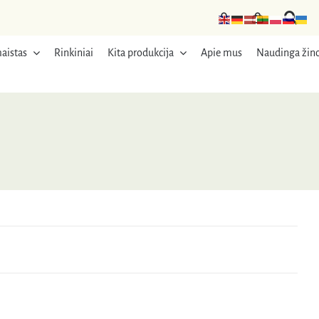
aistas
Rinkiniai
Kita produkcija
Apie mus
Naudinga žino