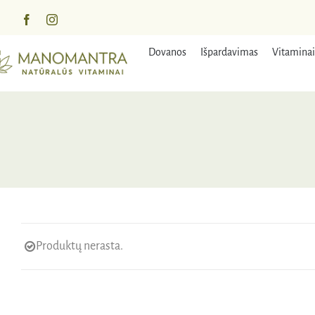
Praleisti
turinį
Dovanos
Išpardavimas
Vitaminai
Produktų nerasta.