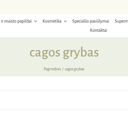
 ir maisto papildai
Kosmetika
Specialūs pasiūlymai
Superm
Kontaktai
cagos grybas
Pagrindinis
cagos grybas