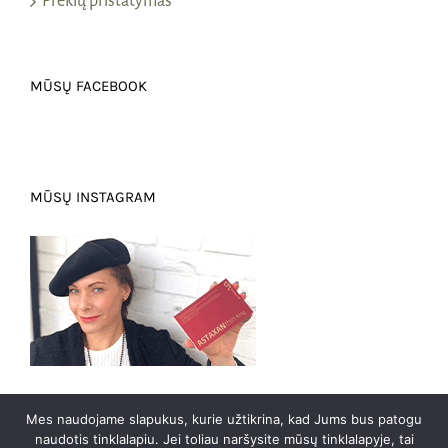
Prekių pristatymas
MŪSŲ FACEBOOK
MŪSŲ INSTAGRAM
Mes naudojame slapukus, kurie užtikrina, kad Jums bus patogu
naudotis tinklalapiu. Jei toliau naršysite mūsų tinklalapyje, tai
0