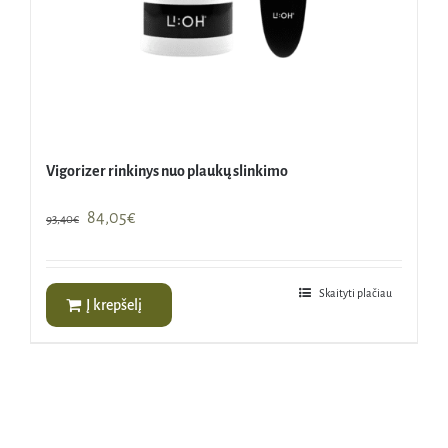
Vigorizer rinkinys nuo plaukų slinkimo
Original
Current
84,05
€
93,40
€
price
price
was:
is:
93,40€.
84,05€.
Skaityti plačiau
Į krepšelį