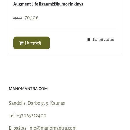
Augment Life ilgaamžiškumo rinkinys
Original
Current
70,10
€
85,10
€
price
price
was:
is:
85,10€.
70,10€.
Skaityti plačiau
Į krepšelį
MANOMANTRA.COM
Sandėlis:
Darbo g. 9, Kaunas
Tel:
+37065222400
El.paštas:
info@manomantra.com