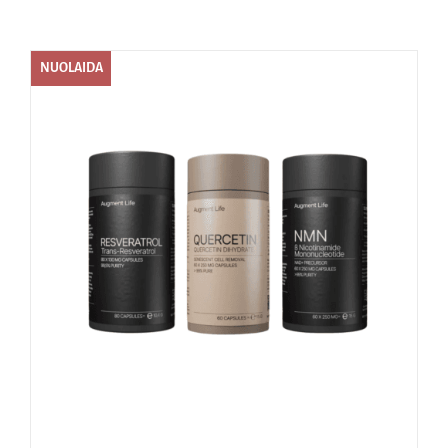
Naudinga žinoti
NUOLAIDA
Kontaktai