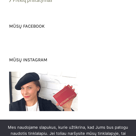
Prekių pristatymas
MŪSŲ FACEBOOK
MŪSŲ INSTAGRAM
Mes naudojame slapukus, kurie užtikrina, kad Jums bus patogu
naudotis tinklalapiu. Jei toliau naršysite mūsų tinklalapyje, tai
0