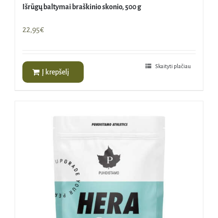
Išrūgų baltymai braškinio skonio, 500 g
22,95
€
Skaityti plačiau
Į krepšelį