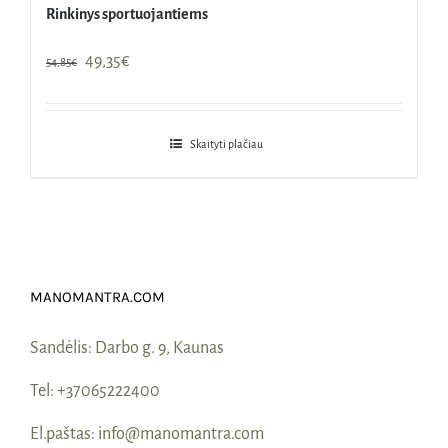
Rinkinys sportuojantiems
Original
Current
49,35
€
54,85
€
price
price
was:
is:
54,85€.
49,35€.
Skaityti plačiau
MANOMANTRA.COM
Sandėlis:
Darbo g. 9, Kaunas
Tel:
+37065222400
El.paštas:
info@manomantra.com