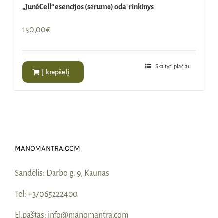
„JunéCell“ esencijos (serumo) odai rinkinys
150,00
€
Skaityti plačiau
Į krepšelį
MANOMANTRA.COM
Sandėlis:
Darbo g. 9, Kaunas
Tel:
+37065222400
El.paštas:
info@manomantra.com