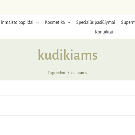
 ir maisto papildai
Kosmetika
Specialūs pasiūlymai
Superm
Kontaktai
kudikiams
Pagrindinis
kudikiams