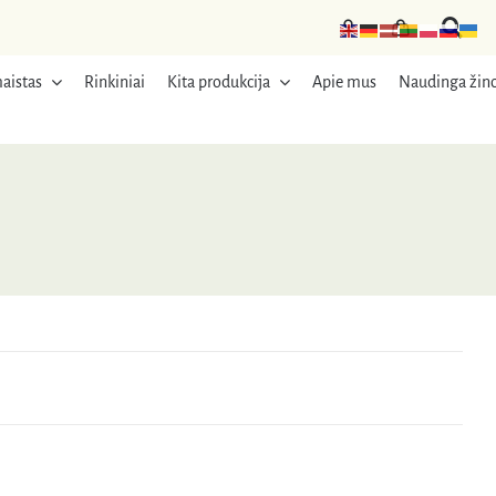
aistas
Rinkiniai
Kita produkcija
Apie mus
Naudinga žino