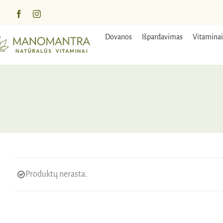
Praleisti
turinį
Dovanos
Išpardavimas
Vitaminai
Produktų nerasta.