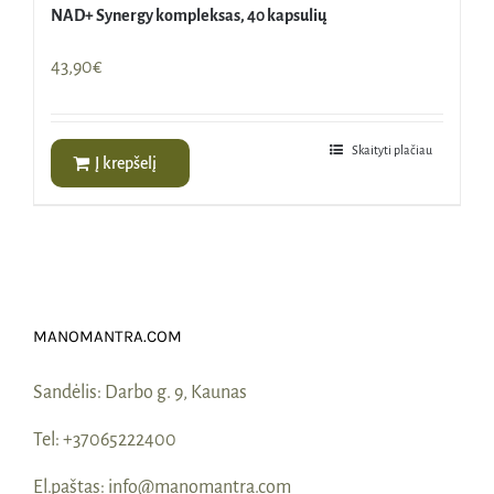
NAD+ Synergy kompleksas, 40 kapsulių
43,90
€
Skaityti plačiau
Į krepšelį
MANOMANTRA.COM
Sandėlis:
Darbo g. 9, Kaunas
Tel:
+37065222400
El.paštas:
info@manomantra.com