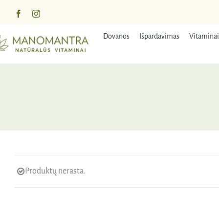
Praleisti
turinį
Dovanos
Išpardavimas
Vitaminai
Produktų nerasta.