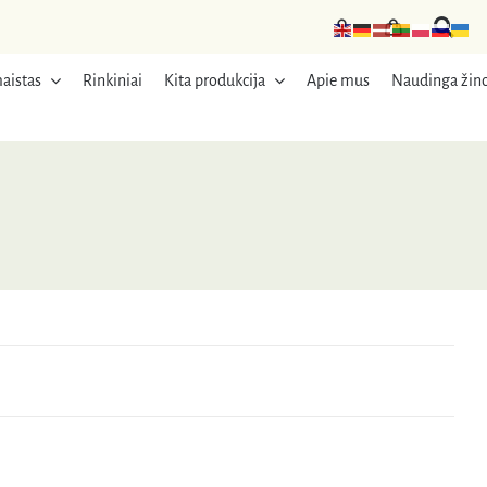
aistas
Rinkiniai
Kita produkcija
Apie mus
Naudinga žino