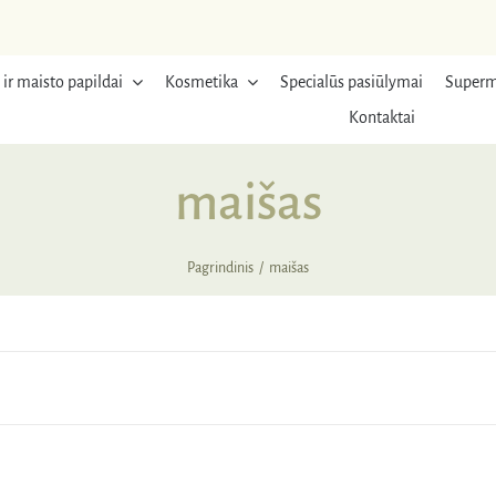
 ir maisto papildai
Kosmetika
Specialūs pasiūlymai
Superm
Kontaktai
maišas
Pagrindinis
maišas