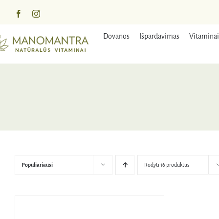
Praleisti
turinį
Dovanos
Išpardavimas
Vitaminai
Populiariausi
Rodyti 16 produktus