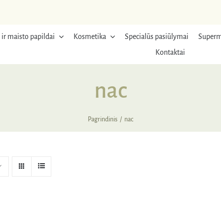
 ir maisto papildai
Kosmetika
Specialūs pasiūlymai
Superm
Kontaktai
nac
Pagrindinis
nac