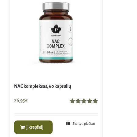
NAC kompleksas, 60 kapsulių
26,95
€
Įvertinimas:
5.00
iš 5
Skaityti plačiau
Į krepšelį