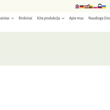
aistas
Rinkiniai
Kita produkcija
Apie mus
Naudinga žino