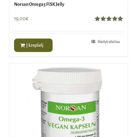
Norsan Omega3 FISK Jelly
19,00
€
Įvertinimas:
5.00
iš 5
Skaityti plačiau
Į krepšelį