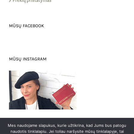
Prekių pristatymas
MŪSŲ FACEBOOK
MŪSŲ INSTAGRAM
Mes naudojame slapukus, kurie užtikrina, kad Jums bus patogu
naudotis tinklalapiu. Jei toliau naršysite mūsų tinklalapyje, tai
0