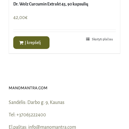
Dr. Wolz Curcumin Extrakt 45, 90 kapsulių
42,00
€
Skaityti plačiau
Į krepšelį
MANOMANTRA.COM
Sandėlis:
Darbo g. 9, Kaunas
Tel:
+37065222400
El.paštas:
info@manomantra.com