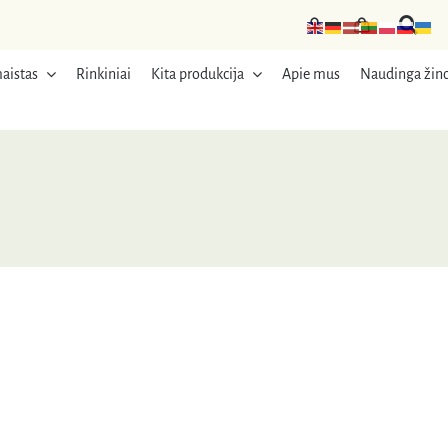
aistas
Rinkiniai
Kita produkcija
Apie mus
Naudinga žino