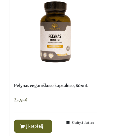
Pelynas veganiškose kapsulėse, 60 vnt.
25,95
€
Skaityti plačiau
Į krepšelį