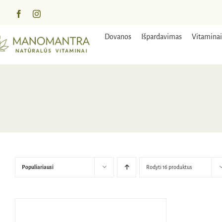
Praleisti
turinį
Dovanos
Išpardavimas
Vitaminai
Populiariausi
Rodyti 16 produktus