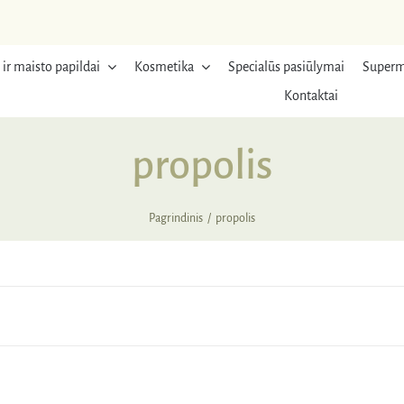
 ir maisto papildai
Kosmetika
Specialūs pasiūlymai
Superm
Kontaktai
propolis
Pagrindinis
propolis