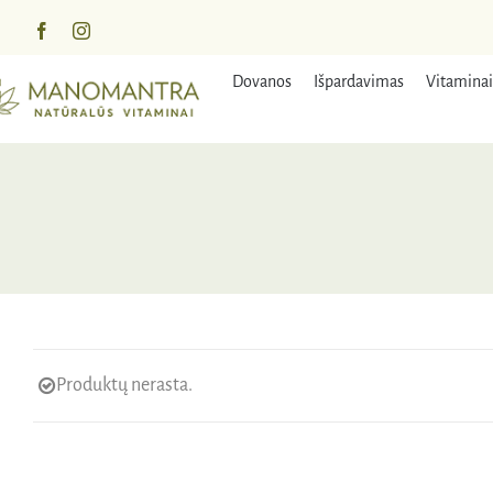
Praleisti
turinį
Dovanos
Išpardavimas
Vitaminai
Produktų nerasta.