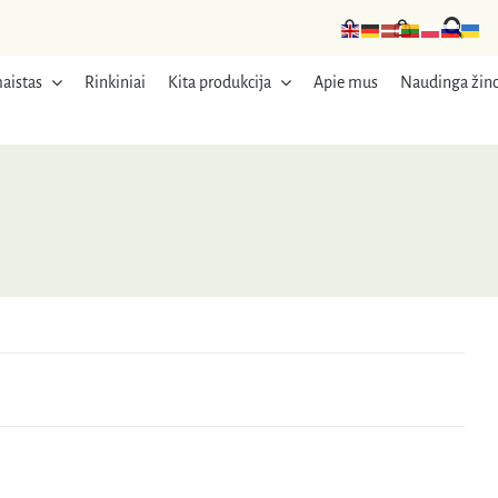
aistas
Rinkiniai
Kita produkcija
Apie mus
Naudinga žino