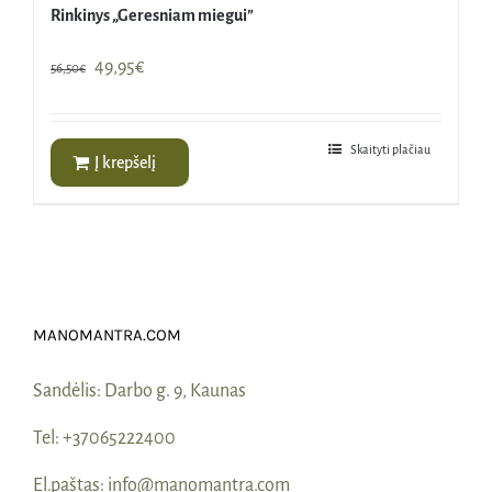
Rinkinys „Geresniam miegui”
Original
Current
49,95
€
56,50
€
price
price
was:
is:
56,50€.
49,95€.
Skaityti plačiau
Į krepšelį
MANOMANTRA.COM
Sandėlis:
Darbo g. 9, Kaunas
Tel:
+37065222400
El.paštas:
info@manomantra.com