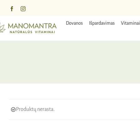
Praleisti
turinį
Dovanos
Išpardavimas
Vitaminai
Produktų nerasta.