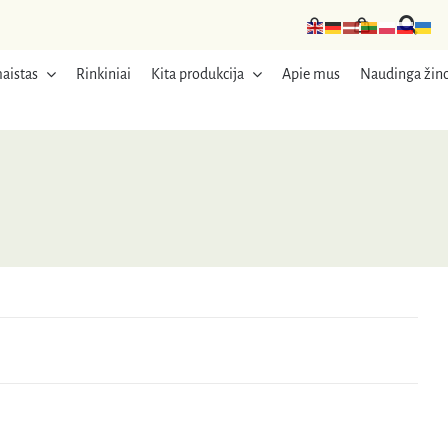
aistas
Rinkiniai
Kita produkcija
Apie mus
Naudinga žino