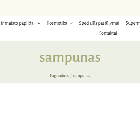
 ir maisto papildai
Kosmetika
Specialūs pasiūlymai
Superm
Kontaktai
sampunas
Pagrindinis
sampunas