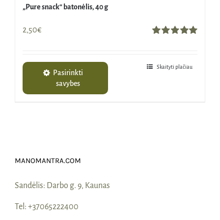
„Pure snack“ batonėlis, 40 g
2,50
€
Įvertinimas:
5.00
iš 5
Skaityti plačiau
Pasirinkti
savybes
MANOMANTRA.COM
Sandėlis:
Darbo g. 9, Kaunas
Tel:
+37065222400