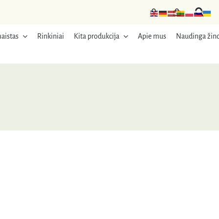
aistas
Rinkiniai
Kita produkcija
Apie mus
Naudinga žino