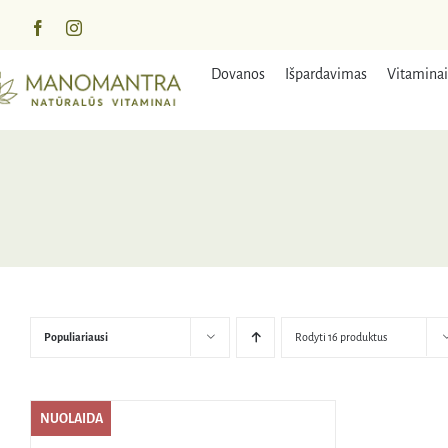
Praleisti
turinį
Dovanos
Išpardavimas
Vitaminai
Populiariausi
Rodyti 16 produktus
NUOLAIDA