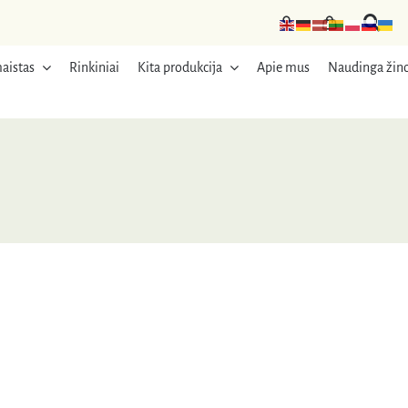
aistas
Rinkiniai
Kita produkcija
Apie mus
Naudinga žino