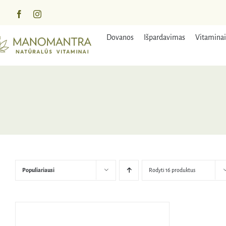
Praleisti
turinį
Dovanos
Išpardavimas
Vitaminai
Populiariausi
Rodyti 16 produktus