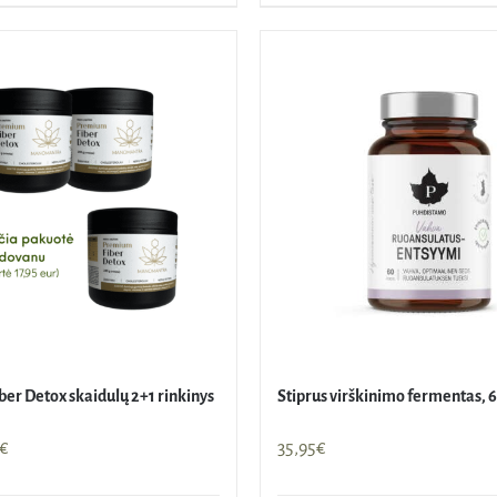
er Detox skaidulų 2+1 rinkinys
Stiprus virškinimo fermentas, 
nal
Current
€
35,95
€
price