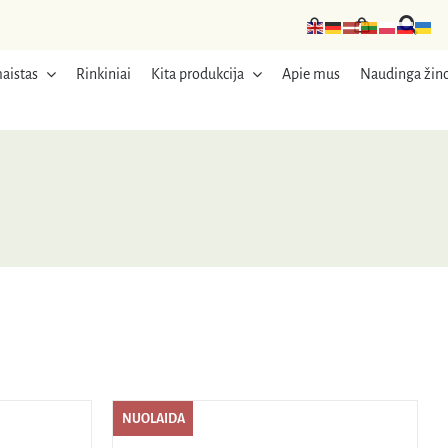
aistas
Rinkiniai
Kita produkcija
Apie mus
Naudinga žino
NUOLAIDA