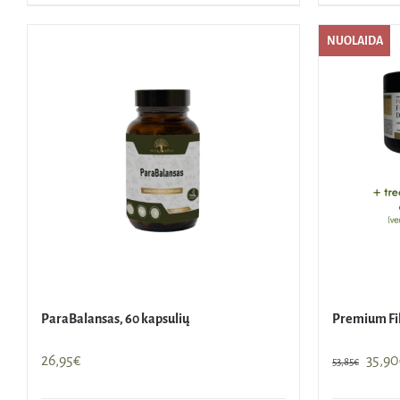
NUOLAIDA
ParaBalansas, 60 kapsulių
Premium Fib
Origi
26,95
€
35,90
53,85
€
price