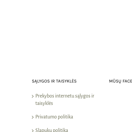
SĄLYGOS IR TAISYKLĖS
MŪSŲ FAC
Prekybos internetu sąlygos ir
taisyklės
Privatumo politika
Slapukų politika