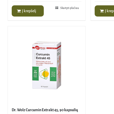
was:
53,85
Skaityti plačiau
Į krepšelį
Į krep
Dr. Wolz Curcumin Extrakt 45, 90 kapsulių