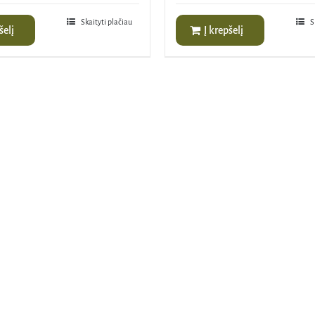
is:
€.
35,90€.
Skaityti plačiau
S
šelį
Į krepšelį