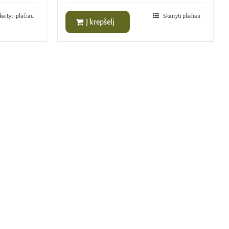
kaityti plačiau
Skaityti plačiau
Į krepšelį