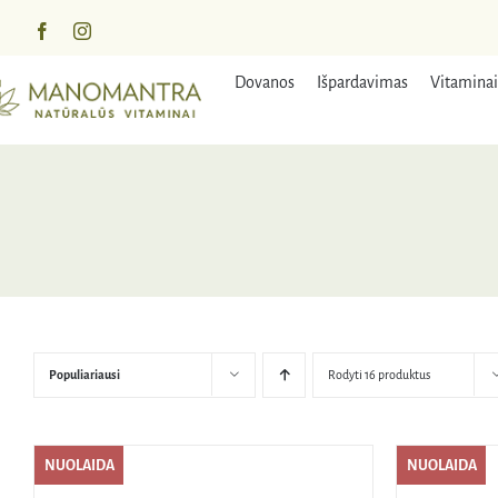
Praleisti
turinį
Dovanos
Išpardavimas
Vitaminai
Populiariausi
Rodyti 16 produktus
NUOLAIDA
NUOLAIDA