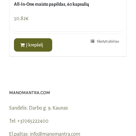
All-In-One maisto papildas, 60 kapsulių
50,82
€
Skaityti plačiau
Į krepšelį
MANOMANTRA.COM
Sandėlis:
Darbo g. 9, Kaunas
Tel:
+37065222400
El.paštas:
info@manomantra.com