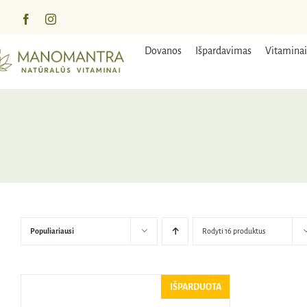
Praleisti
turinį
Dovanos
Išpardavimas
Vitaminai
Populiariausi
Rodyti 16 produktus
IŠPARDUOTA