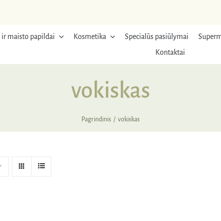
 ir maisto papildai
Kosmetika
Specialūs pasiūlymai
Superm
Kontaktai
vokiskas
Pagrindinis
vokiskas