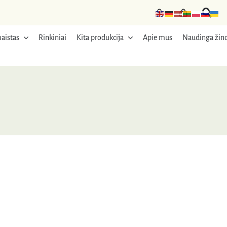
aistas
Rinkiniai
Kita produkcija
Apie mus
Naudinga žino