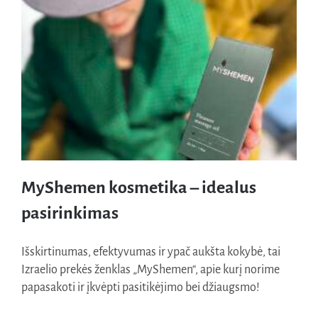
Naudinga žinoti
Kontaktai
MyShemen kosmetika – idealus
pasirinkimas
Išskirtinumas, efektyvumas ir ypač aukšta kokybė, tai
Izraelio prekės ženklas „MyShemen“, apie kurį norime
MyShemen kosmetika – idealus pasirinkimas
papasakoti ir įkvėpti pasitikėjimo bei džiaugsmo!