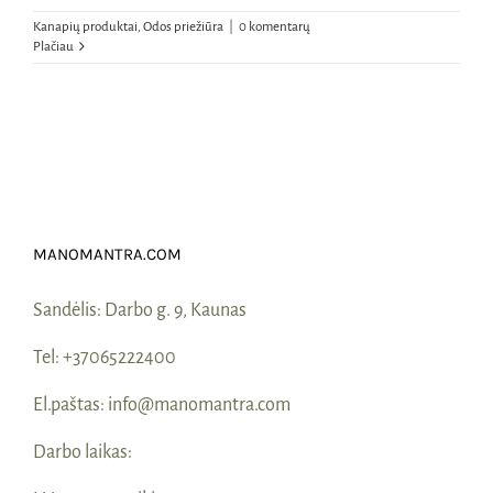
Kanapių produktai
,
Odos priežiūra
|
0 komentarų
Plačiau
MANOMANTRA.COM
Sandėlis:
Darbo g. 9, Kaunas
Tel:
+37065222400
El.paštas:
info@manomantra.com
Darbo laikas: