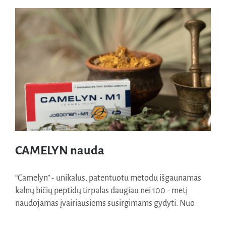
CAMELYN nauda
“Camelyn” - unikalus, patentuotu metodu išgaunamas
kalnų bičių peptidų tirpalas daugiau nei 100 - metį
naudojamas įvairiausiems susirgimams gydyti. Nuo
CAMELYN nauda