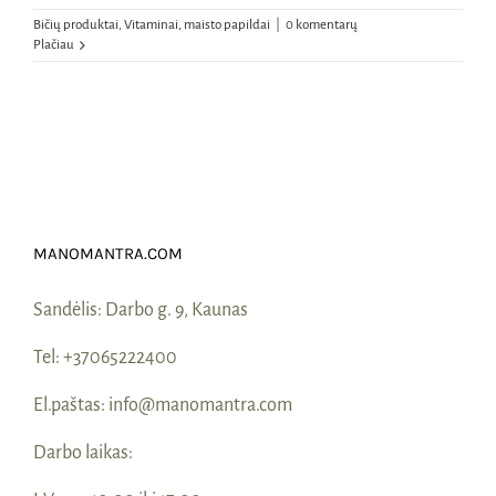
Bičių produktai
,
Vitaminai, maisto papildai
|
0 komentarų
Plačiau
MANOMANTRA.COM
Sandėlis:
Darbo g. 9, Kaunas
Tel:
+37065222400
El.paštas:
info@manomantra.com
Darbo laikas: