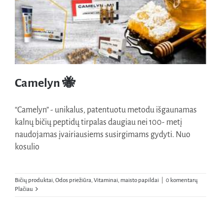
Naudinga žinoti
Kontaktai
Camelyn 🐝
“Camelyn” - unikalus, patentuotu metodu išgaunamas
kalnų bičių peptidų tirpalas daugiau nei 100- metį
naudojamas įvairiausiems susirgimams gydyti. Nuo
Camelyn 🐝
kosulio
Bičių produktai
,
Odos priežiūra
,
Vitaminai, maisto papildai
|
0 komentarų
Plačiau