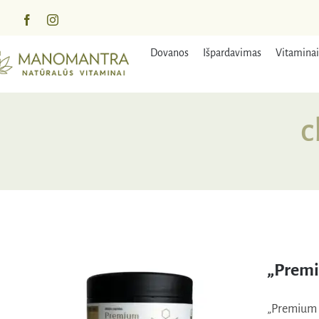
Praleisti
turinį
Dovanos
Išpardavimas
Vitaminai
c
„Premi
„Premium F