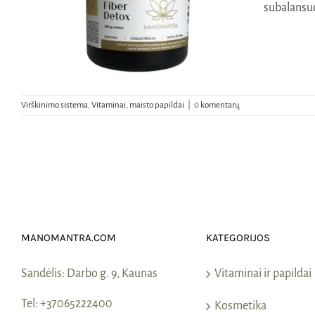
subalansu
Virškinimo sistema
,
Vitaminai, maisto papildai
|
0 komentarų
„Premium Fiber Detox“ skaidulos
MANOMANTRA.COM
KATEGORIJOS
Sandėlis:
Darbo g. 9, Kaunas
Vitaminai ir papildai
Tel:
+37065222400
Kosmetika