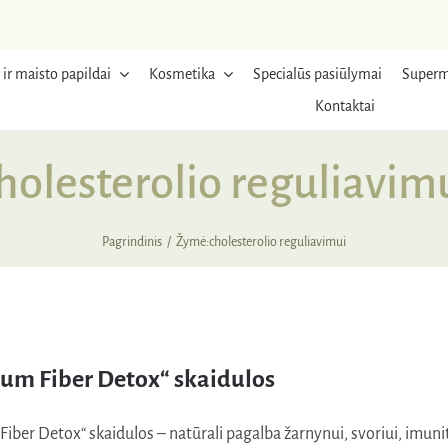
 ir maisto papildai
Kosmetika
Specialūs pasiūlymai
Superm
Kontaktai
holesterolio reguliavim
Pagrindinis
Žymė:
cholesterolio reguliavimui
um Fiber Detox“ skaidulos
iber Detox“ skaidulos – natūrali pagalba žarnynui, svoriui, imunit