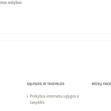
otos mitybos
SĄLYGOS IR TAISYKLĖS
MŪSŲ FAC
Prekybos internetu sąlygos ir
taisyklės