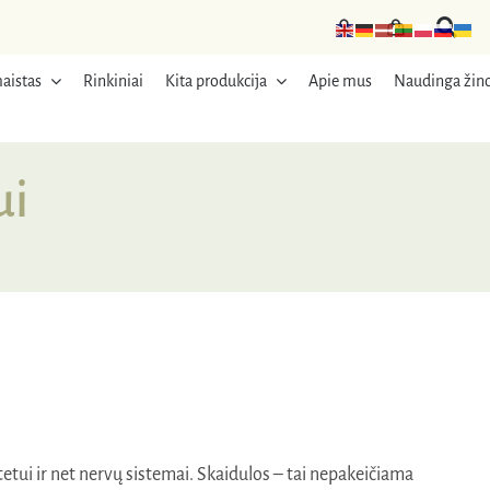
aistas
Rinkiniai
Kita produkcija
Apie mus
Naudinga žino
ui
etui ir net nervų sistemai. Skaidulos – tai nepakeičiama