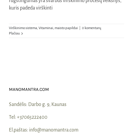
rūgštingumas yra svarbus virškinimo procesų veiksnys,
kuris padeda virškinti
Virškinimo sistema
,
Vitaminai, maisto papildai
|
0 komentarų
Plačiau
MANOMANTRA.COM
Sandėlis:
Darbo g. 9, Kaunas
Tel:
+37065222400
El.paštas:
info@manomantra.com