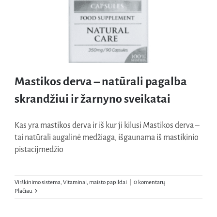
Naudinga žinoti
Kontaktai
Mastikos derva – natūrali pagalba
skrandžiui ir žarnyno sveikatai
Kas yra mastikos derva ir iš kur ji kilusi Mastikos derva –
Mastikos derva – natūrali pagalba skrandžiui ir žarnyno
tai natūrali augalinė medžiaga, išgaunama iš mastikinio
sveikatai
pistacijmedžio
Virškinimo sistema
,
Vitaminai, maisto papildai
|
0 komentarų
Plačiau