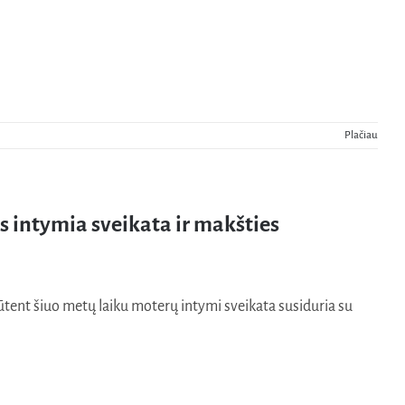
Plačiau
s intymia sveikata ir makšties
ūtent šiuo metų laiku moterų intymi sveikata susiduria su