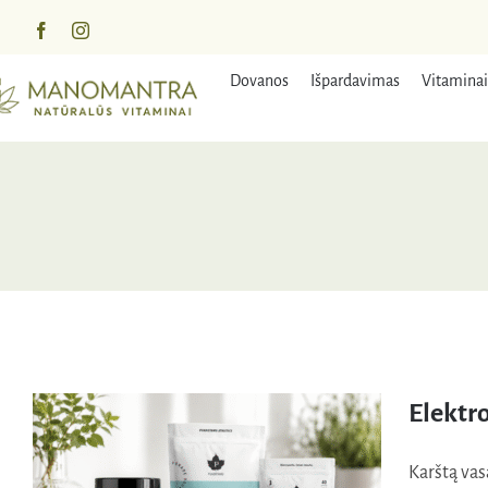
Praleisti
turinį
Dovanos
Išpardavimas
Vitaminai
Elektr
Karštą vasa