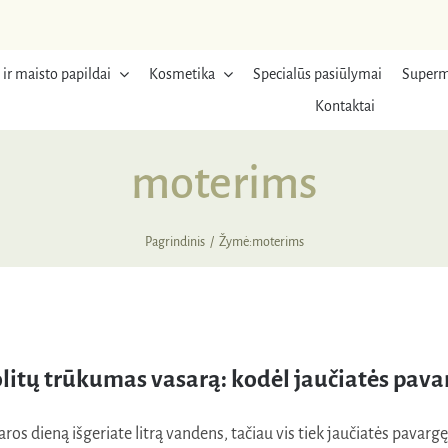
 ir maisto papildai
Kosmetika
Specialūs pasiūlymai
Superm
Kontaktai
moterims
Pagrindinis
Žymė:
moterims
olitų trūkumas vasarą: kodėl jaučiatės pav
ros dieną išgeriate litrą vandens, tačiau vis tiek jaučiatės pavarg