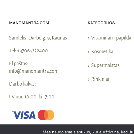
MANOMANTRA.COM
KATEGORIJOS
Sandėlis:
Darbo g. 9, Kaunas
Vitaminai ir papildai
Tel:
+37065222400
Kosmetika
El.paštas:
Supermaistas
info@manomantra.com
Rinkiniai
Darbo laikas:
I-V nuo 10:00 iki 17:00
Mes naudojame slapukus, kurie užtikrina, kad Jums