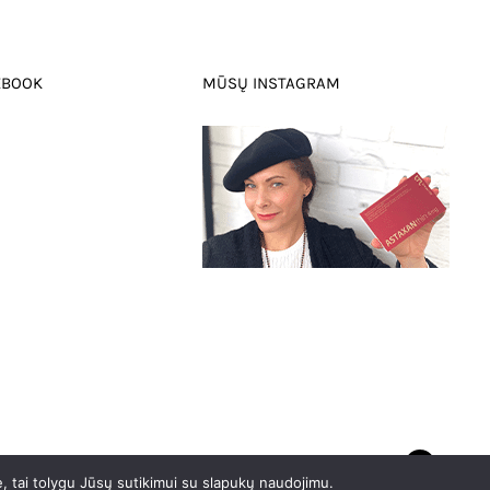
EBOOK
MŪSŲ INSTAGRAM
0
e, tai tolygu Jūsų sutikimui su slapukų naudojimu.