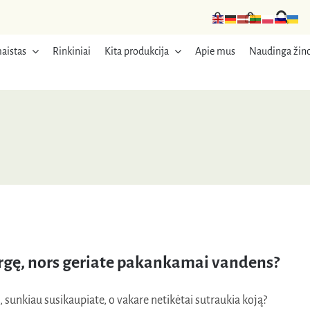
aistas
Rinkiniai
Kita produkcija
Apie mus
Naudinga žino
argę, nors geriate pakankamai vandens?
ę, sunkiau susikaupiate, o vakare netikėtai sutraukia koją?