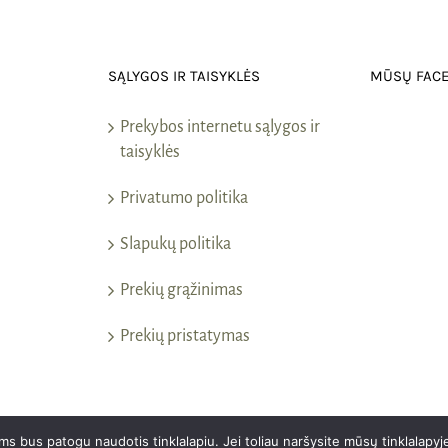
SĄLYGOS IR TAISYKLĖS
MŪSŲ FAC
Prekybos internetu sąlygos ir
taisyklės
Privatumo politika
Slapukų politika
Prekių grąžinimas
Prekių pristatymas
 bus patogu naudotis tinklalapiu. Jei toliau naršysite mūsų tinklalapyj