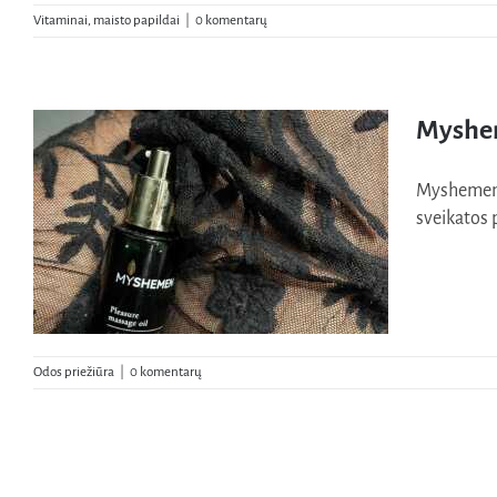
Vitaminai, maisto papildai
|
0 komentarų
Probiotikai moterims vasarą: kodėl svarbu
Myshem
rūpintis intymia sveikata ir makšties
mikrobiota?
Myshemen m
sveikatos p
Odos priežiūra
|
0 komentarų
Myshemen – moters malonumo ir intymios
pusiausvyros aliejus