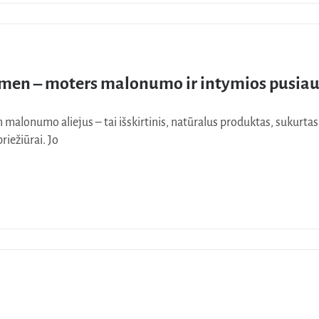
en – moters malonumo ir intymios pusiaus
alonumo aliejus – tai išskirtinis, natūralus produktas, sukurtas 
riežiūrai. Jo