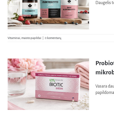
Daugelis t
Vitaminai, maisto papildai
|
0 komentarų
Elektrolitų trūkumas vasarą: kodėl jaučiatės
Probio
pavargę, nors geriate pakankamai vandens?
mikrob
Vasara dau
papildomai