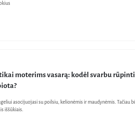
okius
tikai moterims vasarą: kodėl svarbu rūpinti
iota?
geliui asocijuojasi su poilsiu, kelionėmis ir maudynėmis. Tačiau b
s iššūkiais.