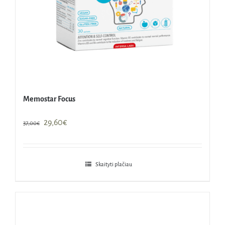
Memostar Focus
Original
Current
29,60
€
37,00
€
price
price
was:
is:
37,00€.
29,60€.
Skaityti plačiau