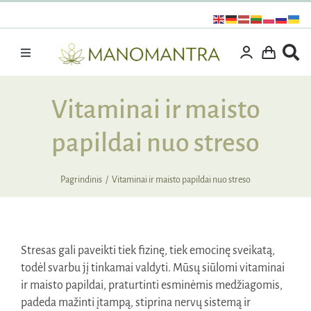
Praleisti
turinį
Toggle
Navigation
Dovanos
Vitaminai ir maisto
Išpardavimas
papildai nuo streso
Vitaminai ir maisto papildai
Kosmetika
Pagrindinis
Vitaminai ir maisto papildai nuo streso
Specialūs pasiūlymai
Supermaistas
Stresas gali paveikti tiek fizinę, tiek emocinę sveikatą,
Rinkiniai
todėl svarbu jį tinkamai valdyti. Mūsų siūlomi vitaminai
Kita produkcija
ir maisto papildai, praturtinti esminėmis medžiagomis,
padeda mažinti įtampą, stiprina nervų sistemą ir
Apie mus