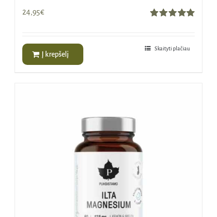
24,95
€
Įvertinimas:
5.00
iš 5
Skaityti plačiau
Į krepšelį