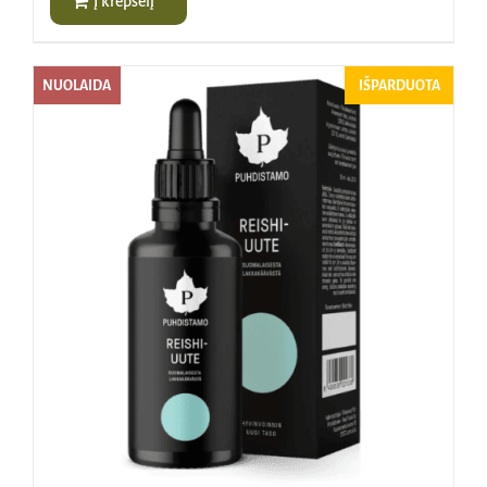
Į krepšelį
NUOLAIDA
IŠPARDUOTA