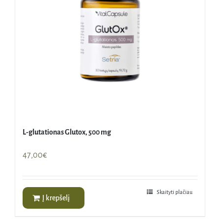
L-glutationas Glutox, 500 mg
47,00
€
Skaityti plačiau
Į krepšelį