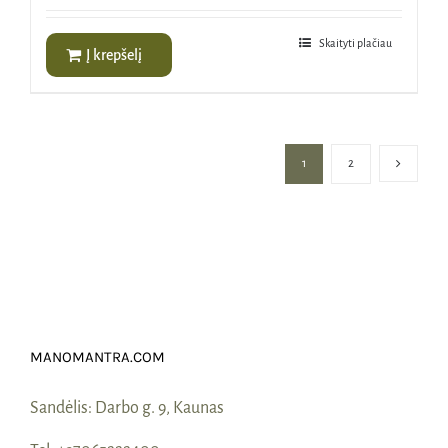
was:
is:
56,50€.
49,95€.
Skaityti plačiau
Į krepšelį
1
2
MANOMANTRA.COM
Sandėlis:
Darbo g. 9, Kaunas