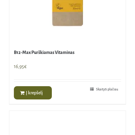
B12-Max Purškiamas Vitaminas
16,95
€
Skaityti plačiau
Į krepšelį