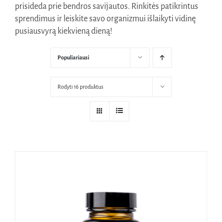
prisideda prie bendros savijautos. Rinkitės patikrintus
Naudinga žinoti
sprendimus ir leiskite savo organizmui išlaikyti vidinę
pusiausvyrą kiekvieną dieną!
Kontaktai
Populiariausi
Rodyti 16 produktus