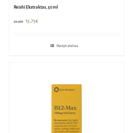
Reishi Ekstraktas, 50 ml
Original
Current
15,75
€
22,95
€
price
price
was:
is:
22,95€.
15,75€.
Skaityti plačiau