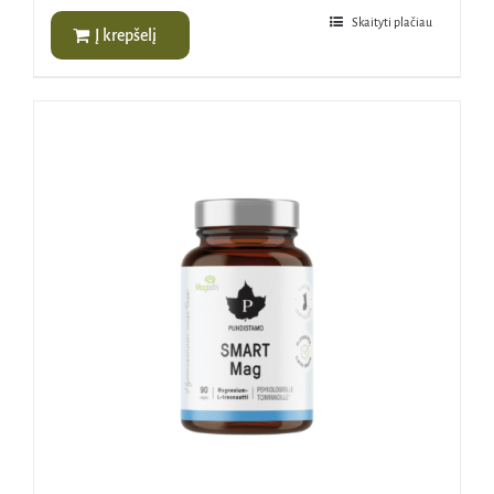
Skaityti plačiau
Į krepšelį