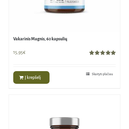
Vakarinis Magnis, 60 kapsulių
15,95
€
Įvertinimas:
5.00
iš 5
Skaityti plačiau
Į krepšelį