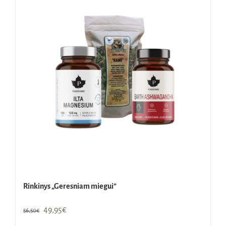
Rinkinys „Geresniam miegui”
Original
Current
49,95
€
56,50
€
price
price