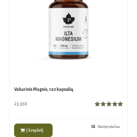
Vakarinis Magnis, 120 kapsulių
23,95
€
Įvertinimas:
5.00
iš 5
Skaityti plačiau
Į krepšelį